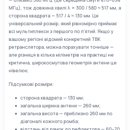
— близько 580 МГц (це середина смуги 470–694
МГц), тож довжина хвилі λ = 300 / 580 ≈ 517 мм, а
сторона квадрата — 517 / 4 ≈ 130 мм. Це
універсальний розмір, який рівномірно приймає
всі мультиплекси з першого по п'ятий. Якщо у
вашому регіоні відомий конкретний ТВК
ретранслятора, можна порахувати точніше —
але різниця в кілька міліметрів на практиці не
критична, широкосмугова геометрія антени це
нівелює.
Підсумкові розміри:
сторона квадрата — 130 мм;
загальна ширина антени — 260 мм;
загальна висота — приблизно 260 мм по
діагоналі кожного ромба;
відстань від рамок до рефлектора — 60–70