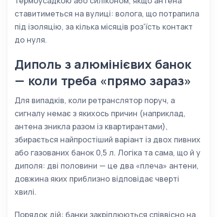
термоусадкою або силіконом, якщо антена
ставитиметься на вулиці: волога, що потрапила
під ізоляцію, за кілька місяців роз'їсть контакт
до нуля.
Диполь з алюмінієвих банок
— коли треба «прямо зараз»
Для випадків, коли ретранслятор поруч, а
сигналу немає з якихось причин (наприклад,
антена зникла разом із квартирантами),
збирається найпростіший варіант із двох пивних
або газованих банок 0,5 л. Логіка та сама, що й у
диполя: дві половини — це два «плеча» антени,
довжина яких приблизно відповідає чверті
хвилі.
Порядок дій: банки закріплюються співвісно на