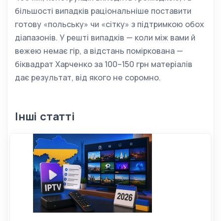
більшості випадків раціональніше поставити
готову «польську» чи «сітку» з підтримкою обох
діапазонів. У решті випадків — коли між вами й
вежею немає гір, а відстань поміркована —
біквадрат Харченко за 100–150 грн матеріалів
дає результат, від якого не соромно.
Інші статті