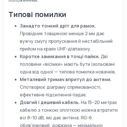
положенням.
Типові помилки
Занадто тонкий дріт для рамок.
Провідник товщиною менше 2 мм дає
вужчу смугу пропускання й нестабільний
прийом на краях UHF-діапазону.
Коротке замикання в точці пайки.
Дві
половини «вісімки» мають бути ізольовані
одна від одної — типова помилка новачків.
Металевий тримач впритул до антени.
Спотворює діаграму спрямованості,
ефективне підсилення падає.
Довгий і дешевий кабель.
На 15–20 метрах
кабелю з тонкою оплiткою можна втратити
всі 8–10 dB, які дає антена. RG-6
обов'язковий, довжина — мінімально