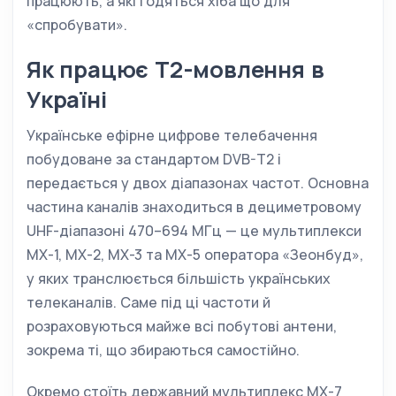
працюють, а які годяться хіба що для
«спробувати».
Як працює Т2-мовлення в
Україні
Українське ефірне цифрове телебачення
побудоване за стандартом DVB-T2 і
передається у двох діапазонах частот. Основна
частина каналів знаходиться в дециметровому
UHF-діапазоні 470–694 МГц — це мультиплекси
MX-1, MX-2, MX-3 та MX-5 оператора «Зеонбуд»,
у яких транслюється більшість українських
телеканалів. Саме під ці частоти й
розраховуються майже всі побутові антени,
зокрема ті, що збираються самостійно.
Окремо стоїть державний мультиплекс MX-7