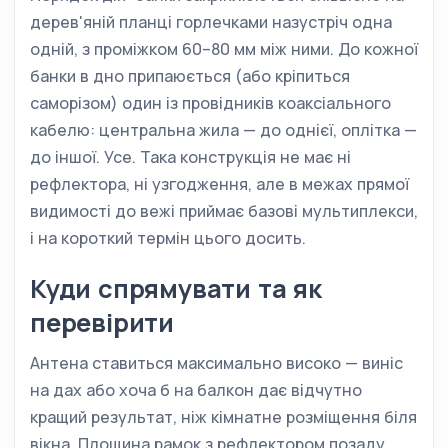
дерев'яній планці горлечками назустріч одна
одній, з проміжком 60–80 мм між ними. До кожної
банки в дно припаюється (або кріпиться
саморізом) один із провідників коаксіального
кабелю: центральна жила — до однієї, оплітка —
до іншої. Усе. Така конструкція не має ні
рефлектора, ні узгодження, але в межах прямої
видимості до вежі приймає базові мультиплекси,
і на короткий термін цього досить.
Куди спрямувати та як
перевірити
Антена ставиться максимально високо — виніс
на дах або хоча б на балкон дає відчутно
кращий результат, ніж кімнатне розміщення біля
вікна. Площина рамок з рефлектором позаду