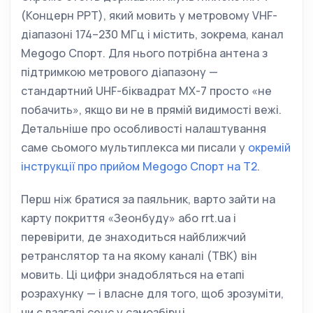
(Концерн РРТ), який мовить у метровому VHF-
діапазоні 174–230 МГц і містить, зокрема, канал
Megogo Спорт. Для нього потрібна антена з
підтримкою метрового діапазону —
стандартний UHF-біквадрат MX-7 просто «не
побачить», якщо ви не в прямій видимості вежі.
Детальніше про особливості налаштування
саме сьомого мультиплекса ми писали у
окремій
інструкції про прийом Megogo Спорт на Т2
.
Перш ніж братися за паяльник, варто зайти на
карту покриття «Зеонбуду» або rrt.ua і
перевірити, де знаходиться найближчий
ретранслятор та на якому каналі (ТВК) він
мовить. Ці цифри знадобляться на етапі
розрахунку — і власне для того, щоб зрозуміти,
чи є взагалі сенс у самозбірці.