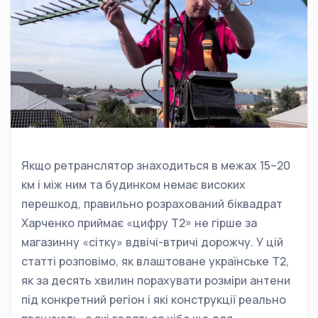
Якщо ретранслятор знаходиться в межах 15–20
км і між ним та будинком немає високих
перешкод, правильно розрахований біквадрат
Харченко приймає «цифру Т2» не гірше за
магазинну «сітку» вдвічі-втричі дорожчу. У цій
статті розповімо, як влаштоване українське Т2,
як за десять хвилин порахувати розміри антени
під конкретний регіон і які конструкції реально