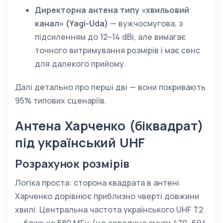
Директорна антена типу «хвильовий
канал» (Yagi-Uda)
— вужчосмугова, з
підсиленням до 12–14 dBi, але вимагає
точного витримування розмірів і має сенс
для далекого прийому.
Далі детально про перші дві — вони покривають
95% типових сценаріїв.
Антена Харченко (біквадрат)
під український UHF
Розрахунок розмірів
Логіка проста: сторона квадрата в антені
Харченко дорівнює приблизно чверті довжини
хвилі. Центральна частота українського UHF Т2