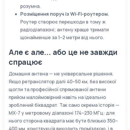
розумна.
Розміщення поруч із Wi-Fi-роутером.
Роутер створює перешкоди в тому ж
радіодіапазоні; антену краще тримати
щонайменше за 1–2 метри від нього.
Але є але... або це не завжди
спрацює
Домашня антена — не універсальне рішення.
Якщо ретранслятор далі 40–50 км, без високої
щогли та професійної спрямованої антени
прийом малоймовірний навіть на ідеально
зроблений біквадрат. Так само окрема історія —
MX-7 у метровому діапазоні 174–230 МГц: для
нього сторона квадрата має бути близько 350–
400 мм, конструкція виходить громіздкою, і в