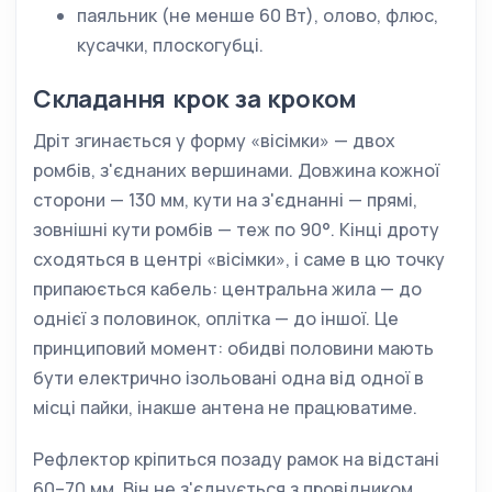
паяльник (не менше 60 Вт), олово, флюс,
кусачки, плоскогубці.
Складання крок за кроком
Дріт згинається у форму «вісімки» — двох
ромбів, з'єднаних вершинами. Довжина кожної
сторони — 130 мм, кути на з'єднанні — прямі,
зовнішні кути ромбів — теж по 90°. Кінці дроту
сходяться в центрі «вісімки», і саме в цю точку
припаюється кабель: центральна жила — до
однієї з половинок, оплітка — до іншої. Це
принциповий момент: обидві половини мають
бути електрично ізольовані одна від одної в
місці пайки, інакше антена не працюватиме.
Рефлектор кріпиться позаду рамок на відстані
60–70 мм. Він не з'єднується з провідником