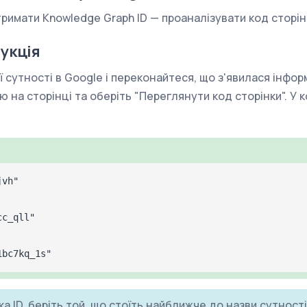
римати Knowledge Graph ID — проаналізувати код сторін
укція
ї сутності в Google і переконайтеся, що з'явилася інфор
ю на сторінці та оберіть "Переглянути код сторінки". У 
jvh"
cc_qll"
1bc7kq_1s"
 ID, беріть той, що стоїть найближче до назви сутності 