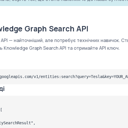
wledge Graph Search API
API — найточніший, але потребує технічних навичок. Ст
ть Knowledge Graph Search API та отримайте API ключ.
googleapis.com/v1/entities:search?query=Tesla&key=YOUR_A
ді
[

ySearchResult",
