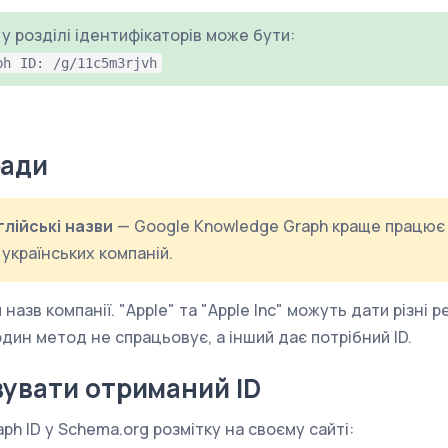
. у розділі ідентифікаторів може бути:
ph ID: /g/11c5m3rjvh
ради
лійські назви
— Google Knowledge Graph краще працює 
 українських компаній.
 назв компанії. "Apple" та "Apple Inc" можуть дати різні 
один метод не спрацьовує, а інший дає потрібний ID.
вувати отриманий ID
h ID у Schema.org розмітку на своєму сайті: