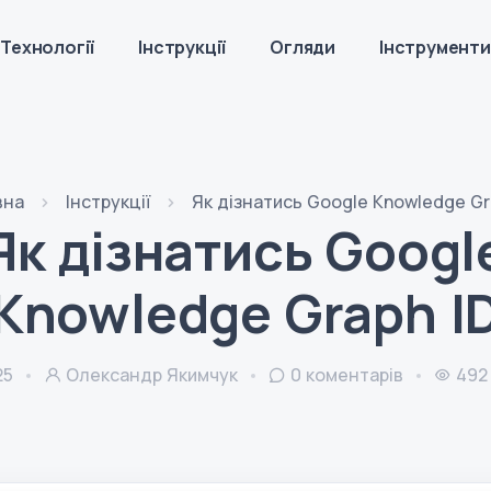
Технології
Інструкції
Огляди
Інструменти
вна
Інструкції
Як дізнатись Google Knowledge Gr
Як дізнатись Googl
Knowledge Graph I
25
Олександр Якимчук
0
коментарів
492