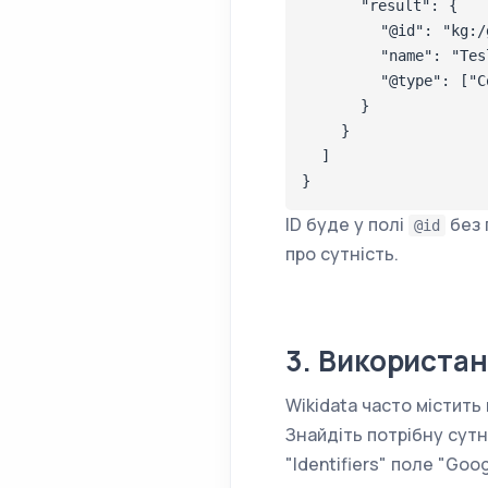
      "result": {

        "@id": "kg:/g
        "name": "Tesl
        "@type": ["Co
      }

    }

  ]

}
ID буде у полі
без 
@id
про сутність.
3. Використан
Wikidata часто містить
Знайдіть потрібну сутні
"Identifiers" поле "Goo