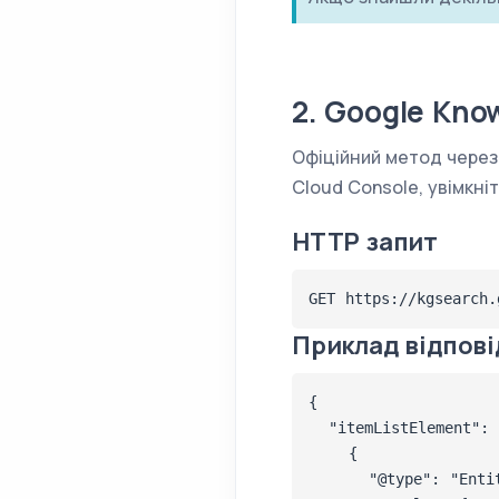
2. Google Kno
Офіційний метод через 
Cloud Console, увімкні
HTTP запит
GET https://kgsearch.
Приклад відпові
{

  "itemListElement": 
    {

      "@type": "Entit