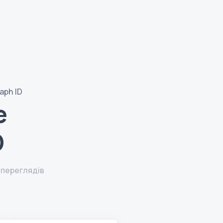
aph ID
e
D
переглядів