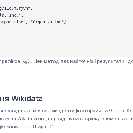
/11c5m3rjvh",

a, Inc.",

rporation", "Organization"]

префікса
. Цей метод дає найточніші результати і 
kg:
ня Wikidata
 відповідності між своїми ідентифікаторами та Google Kn
сть на Wikidata.org, перейдіть на сторінку елемента і ш
gle Knowledge Graph ID".