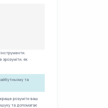
 інструменти.
 зрозуміти, як
 майбутньому та
 краще розуміти ваш
ошуку та допомагає