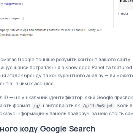
помагає Google точніше розуміти контент вашого сайту.
вищує шанси потрапляння в Knowledge Panel та featured 
ня згадок бренду та конкурентного аналізу — ви можете
тів і з чим їх асоціює.
 ID — це унікальний ідентифікатор, який Google присво
 мають формат
і виглядають як
. Коли 
/g/
/g/11c5m3rjvh
показує інформаційну панель праворуч, за нею стоїть са
ідного коду Google Search