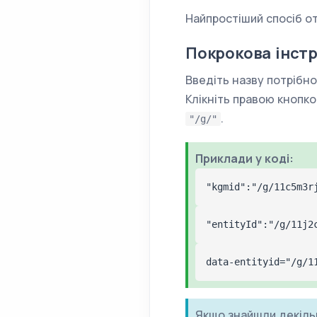
Найпростіший спосіб от
Покрокова інстр
Введіть назву потрібно
Клікніть правою кнопко
.
"/g/"
Приклади у коді:
"kgmid":"/g/11c5m3r
"entityId":"/g/11j2
data-entityid="/g/1
Якщо знайшли декілька