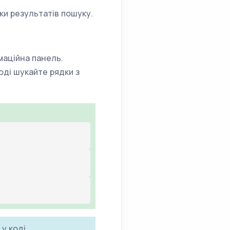
ки результатів пошуку.
маційна панель.
коді шукайте рядки з
у коді.